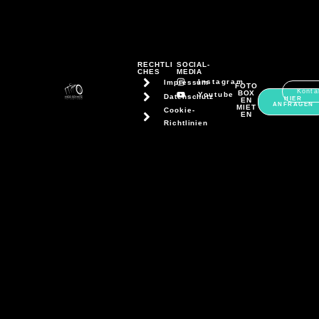
RECHTLI
SOCIAL-
CHES
MEDIA
Instagram
Impressum
FOTO
Konta
BOX
Youtube
Datenschutz
HIER
EN
ANFRAGEN
MIET
Cookie-
EN
Richtlinien