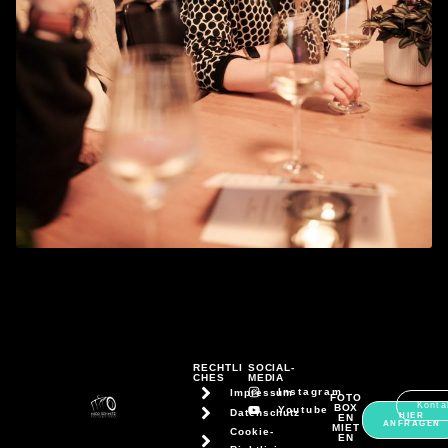
RECHTLI
SOCIAL-
CHES
MEDIA
Instagram
Impressum
FOTO
Konta
BOX
Youtube
Datenschutz
HIER
EN
ANFRAGEN
MIET
Cookie-
EN